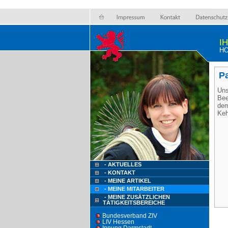
I
HO
Pa
Uns
Bee
dem
Keh
- AKTUELLES
- KONTAKT
- MEINE ARTIKEL
- MEINE MITARBEITER
- MEINE ZUSÄTZLICHEN
TÄTIGKEITSBEREICHE
Bundesverband ZIV
LIV Hessen