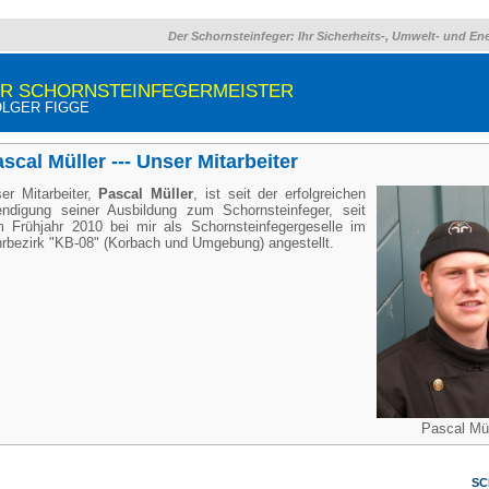
Der Schornsteinfeger: Ihr Sicherheits-, Umwelt- und En
HR SCHORNSTEINFEGERMEISTER
LGER FIGGE
scal Müller --- Unser Mitarbeiter
er Mitarbeiter,
Pascal Müller
, ist seit der erfolgreichen
ndigung seiner Ausbildung zum Schornsteinfeger, seit
 Frühjahr 2010 bei mir als Schornsteinfegergeselle im
rbezirk "KB-08" (Korbach und Umgebung) angestellt.
Pascal Mül
SC