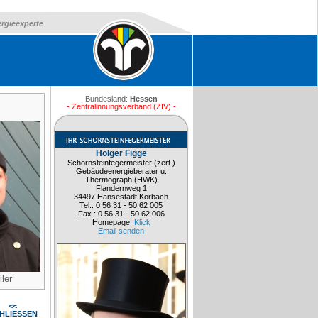
ergieexperte
Bundesland:
Hessen
- Zentralinnungsverband (ZIV) -
Holger Figge
Schornsteinfegermeister (zert.)
Gebäudeenergieberater u.
Thermograph (HWK)
Flandernweg 1
34497 Hansestadt Korbach
Tel.: 0 56 31 - 50 62 005
Fax.: 0 56 31 - 50 62 006
Homepage:
Klick
Email senden
ler
<<
HLIESSEN