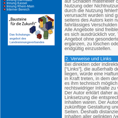
Innung Darmstadt
auf Schäden materieller o
Innung Kassel
Nutzung oder Nichtnutzu
Innung Rhein-Main
Interner Bereich
durch die Nutzung fehlerh
verursacht wurden sind g
seitens des Autors kein n
fahrlässiges Verschulden 
Alle Angebote sind freibl
es sich ausdrücklich vor,
Angebot ohne gesonderte
ergänzen, zu löschen oder
endgültig einzustellen.
2. Verweise und Links
Bei direkten oder indirek
["Links"], die außerhalb
liegen, würde eine Haftun
in Kraft treten, in dem d
es ihm technisch möglich
rechtswidriger Inhalte zu
Der Autor erklärt daher a
Linksetzung die entsprech
Inhalten waren. Der Autor 
zukünftige Gestaltung und
Seiten. Deshalb distanzier
Inhalten aller gelinkten /