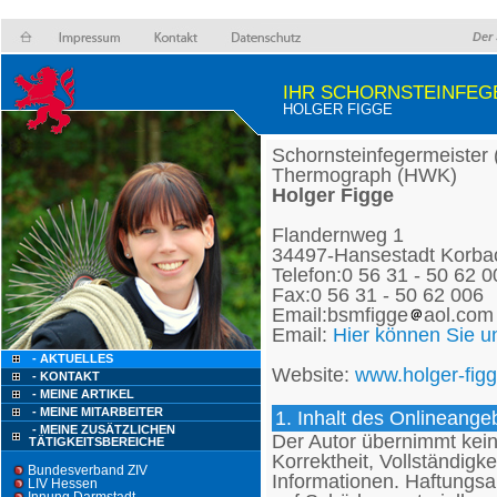
Der 
IHR SCHORNSTEINFEG
HOLGER FIGGE
Schornsteinfegermeister 
Thermograph (HWK)
Holger Figge
Flandernweg 1
34497-Hansestadt Korba
Telefon:0 56 31 - 50 62 0
Fax:0 56 31 - 50 62 006
Email:bsmfigge
aol.com
Email:
Hier können Sie u
- AKTUELLES
Website:
www.holger-fig
- KONTAKT
- MEINE ARTIKEL
- MEINE MITARBEITER
1. Inhalt des Onlineange
- MEINE ZUSÄTZLICHEN
Der Autor übernimmt keine
TÄTIGKEITSBEREICHE
Korrektheit, Vollständigke
Bundesverband ZIV
Informationen. Haftungsa
LIV Hessen