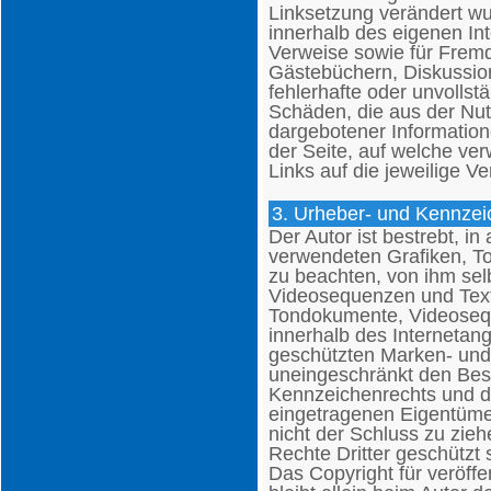
Linksetzung verändert wur
innerhalb des eigenen In
Verweise sowie für Fremd
Gästebüchern, Diskussions
fehlerhafte oder unvollst
Schäden, die aus der Nut
dargebotener Informatione
der Seite, auf welche ver
Links auf die jeweilige Ve
3. Urheber- und Kennzei
Der Autor ist bestrebt, in
verwendeten Grafiken, 
zu beachten, von ihm sel
Videosequenzen und Texte
Tondokumente, Videosequ
innerhalb des Internetan
geschützten Marken- und
uneingeschränkt den Bes
Kennzeichenrechts und de
eingetragenen Eigentümer
nicht der Schluss zu zie
Rechte Dritter geschützt 
Das Copyright für veröffen