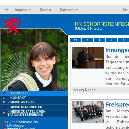
Der 
IHR SCHORNSTEINFEG
HOLGER FIGGE
<<
<
1
2
3
Innungs
Bei der di
Tagesordnun
Entlastung d
wurde der I
der bisheri
Maurer, für 
Innung Kassel
- AKTUELLES
- KONTAKT
- MEINE ARTIKEL
Freispre
- MEINE MITARBEITER
Am Mittwo
- MEINE ZUSÄTZLICHEN
TÄTIGKEITSBEREICHE
Freisprechu
im Rahme
Bundesverband ZIV
LIV Hessen
Schornsteinf