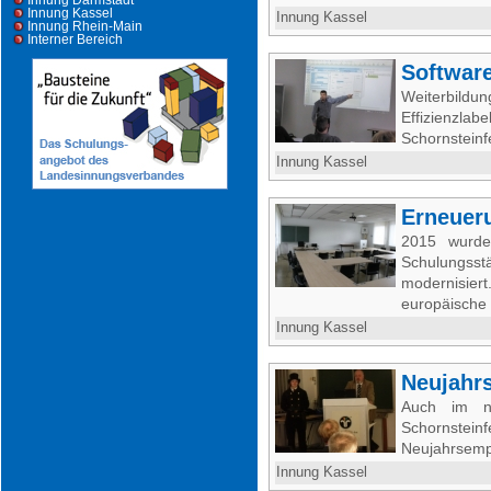
Innung Darmstadt
Innung Kassel
Innung Kassel
Innung Rhein-Main
Interner Bereich
Software
Weiterbild
Effizienzl
Schornsteinf
Innung Kassel
Erneuer
2015 wurde
Schulungs
modernisie
europäische
Innung Kassel
Neujahr
Auch im n
Schornste
Neujahrsempf
Innung Kassel