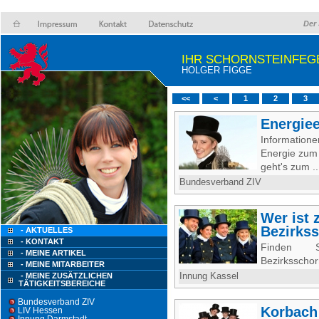
Der 
IHR SCHORNSTEINFEG
HOLGER FIGGE
<<
<
1
2
3
Energiee
Informatio
Energie zum 
geht's zum .
Bundesverband ZIV
Wer ist 
Bezirkss
- AKTUELLES
- KONTAKT
Finden S
- MEINE ARTIKEL
Bezirksschor
- MEINE MITARBEITER
- MEINE ZUSÄTZLICHEN
Innung Kassel
TÄTIGKEITSBEREICHE
Bundesverband ZIV
Korbach
LIV Hessen